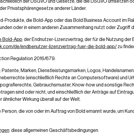
schließlich der DSGVO und Gesetze, die die DSGVO umsetzen od
oder Privatsphärengesetze anderer Länder.
Bold-Produkte, die Bold-App oder das Bold Business Account im Ra
Kunden oder in einem anderen Zusammenhang nutzt oder Zugriff d
ie Bold-App
: der Endnutzer-Lizenzvertrag, der für die Nutzung der
ck.com/de/endbenutzer-lizenzvertrag-fuer-die-bold-app/
zu finden
ction Regulation 2016/679.
: Patente, Marken, Dienstleistungsmarken, Logos, Handelsname
berrechte (einschließlich Rechte an Computersoftware) und Urh
opografierechte, Gebrauchsmuster, Know-how und sonstige Rech
tragen sind oder nicht, und einschließlich der Anträge auf Eintrag
 ähnlicher Wirkung überall auf der Welt.
e Person, die von oder im Auftrag von Bold ernannt wurde, um Ku
ngen
: diese allgemeinen Geschäftsbedingungen.