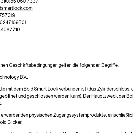
 +31(0)85 060 7337
dsmartlock.com
5757319
856247169B01
344087719
inen Geschäftsbedingungen gelten die folgenden Begriffe:
chnology B.V..
die mit dem Bold Smart Lock verbunden ist (das Zylinderschloss, 
geöffnet und geschlossen werden kann). Der Hauptzweck der Bol
k.
zu erwerbenden physischen Zugangssystemprodukte, einschließlic
ld Clicker.