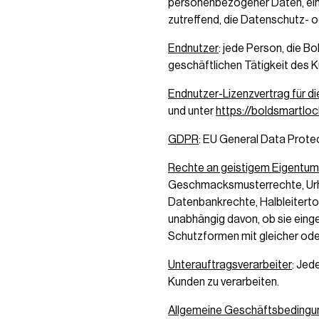
personenbezogener Daten, ein
zutreffend, die Datenschutz- 
Endnutzer
: jede Person, die 
geschäftlichen Tätigkeit des 
Endnutzer-Lizenzvertrag für d
und unter
https://boldsmartlo
GDPR
: EU General Data Prote
Rechte an geistigem Eigentum
Geschmacksmusterrechte, Urhe
Datenbankrechte, Halbleitert
unabhängig davon, ob sie einge
Schutzformen mit gleicher oder
Unterauftragsverarbeiter
: Jed
Kunden zu verarbeiten.
Allgemeine Geschäftsbedingu