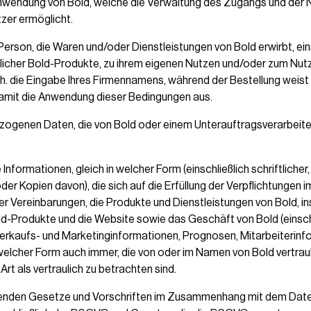
nwendung von Bold, welche die Verwaltung des Zugangs und der 
zer ermöglicht.
he Person, die Waren und/oder Dienstleistungen von Bold erwirbt, ei
licher Bold-Produkte, zu ihrem eigenen Nutzen und/oder zum Nutz
h. die Eingabe Ihres Firmennamens, während der Bestellung weist 
amit die Anwendung dieser Bedingungen aus.
ezogenen Daten, die von Bold oder einem Unterauftragsverarbeite
le Informationen, gleich in welcher Form (einschließlich schriftlicher,
der Kopien davon), die sich auf die Erfüllung der Verpflichtungen
r Vereinbarungen, die Produkte und Dienstleistungen von Bold, i
d-Produkte und die Website sowie das Geschäft von Bold (einschlie
 Verkaufs- und Marketinginformationen, Prognosen, Mitarbeiterinf
 welcher Form auch immer, die von oder im Namen von Bold vertraul
Art als vertraulich zu betrachten sind.
ltenden Gesetze und Vorschriften im Zusammenhang mit dem Date