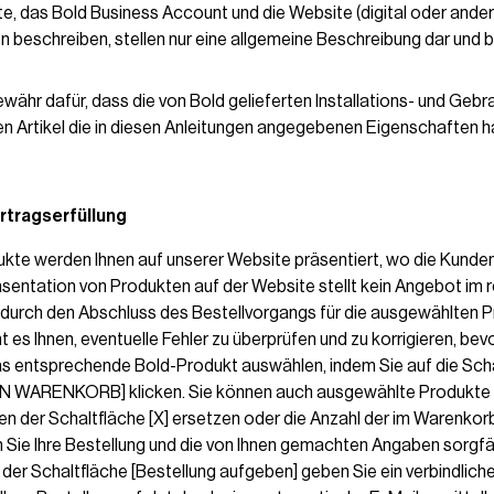
e, das Bold Business Account und die Website (digital oder ander
 beschreiben, stellen nur eine allgemeine Beschreibung dar und b
währ dafür, dass die von Bold gelieferten Installations- und Geb
ten Artikel die in diesen Anleitungen angegebenen Eigenschaften 
ertragserfüllung
ukte werden Ihnen auf unserer Website präsentiert, wo die Kund
sentation von Produkten auf der Website stellt kein Angebot im r
durch den Abschluss des Bestellvorgangs für die ausgewählten 
 es Ihnen, eventuelle Fehler zu überprüfen und zu korrigieren, bevo
as entsprechende Bold-Produkt auswählen, indem Sie auf die Sch
 DEN WARENKORB] klicken. Sie können auch ausgewählte Produkte
en der Schaltfläche [X] ersetzen oder die Anzahl der im Warenko
 Sie Ihre Bestellung und die von Ihnen gemachten Angaben sorgfält
der Schaltfläche [Bestellung aufgeben] geben Sie ein verbindlic