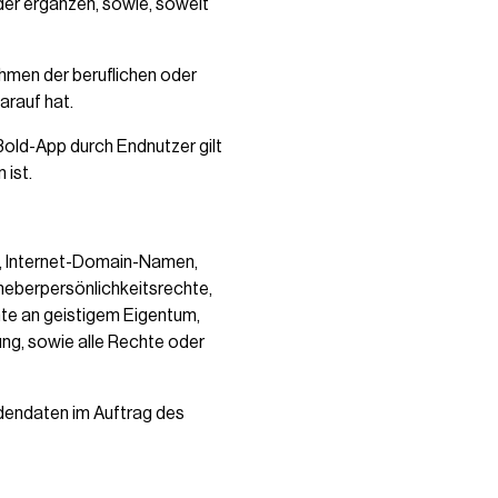
er ergänzen, sowie, soweit
hmen der beruflichen oder
arauf hat.
 Bold-App durch Endnutzer gilt
 ist.
n, Internet-Domain-Namen,
eberpersönlichkeitsrechte,
te an geistigem Eigentum,
ung, sowie alle Rechte oder
ndendaten im Auftrag des