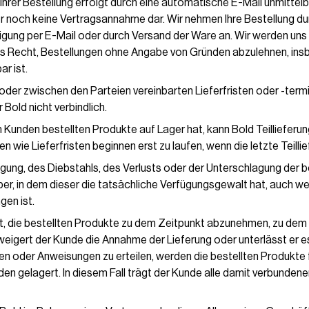
Ihrer Bestellung erfolgt durch eine automatische E-Mail unmitte
ber noch keine Vertragsannahme dar. Wir nehmen Ihre Bestellung d
gung per E-Mail oder durch Versand der Ware an. Wir werden uns
das Recht, Bestellungen ohne Angabe von Gründen abzulehnen, in
r ist.
der zwischen den Parteien vereinbarten Lieferfristen oder -termi
 Bold nicht verbindlich.
m Kunden bestellten Produkte auf Lager hat, kann Bold Teilliefer
n wie Lieferfristen beginnen erst zu laufen, wenn die letzte Teillief
gung, des Diebstahls, des Verlusts oder der Unterschlagung der b
r, in dem dieser die tatsächliche Verfügungsgewalt hat, auch w
en ist.
et, die bestellten Produkte zu dem Zeitpunkt abzunehmen, zu dem s
weigert der Kunde die Annahme der Lieferung oder unterlässt er es,
nen oder Anweisungen zu erteilen, werden die bestellten Produkte
en gelagert. In diesem Fall trägt der Kunde alle damit verbundenen