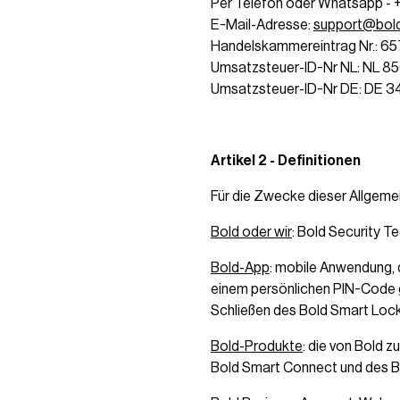
Per Telefon oder Whatsapp -
E-Mail-Adresse:
support@bol
Handelskammereintrag Nr.: 6
Umsatzsteuer-ID-Nr NL: NL 
Umsatzsteuer-ID-Nr DE: DE 
Artikel 2 - Definitionen
Für die Zwecke dieser Allgeme
Bold oder wir
: Bold Security Te
Bold-App
: mobile Anwendung, 
einem persönlichen PIN-Code 
Schließen des Bold Smart Loc
Bold-Produkte
: die von Bold 
Bold Smart Connect und des Bo