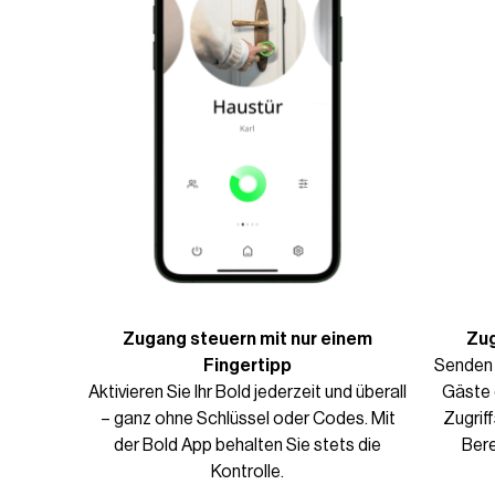
Zugang steuern mit nur einem
Zug
Fingertipp
Senden 
Aktivieren Sie Ihr Bold jederzeit und überall
Gäste 
– ganz ohne Schlüssel oder Codes. Mit
Zugrif
der Bold App behalten Sie stets die
Bere
Kontrolle.