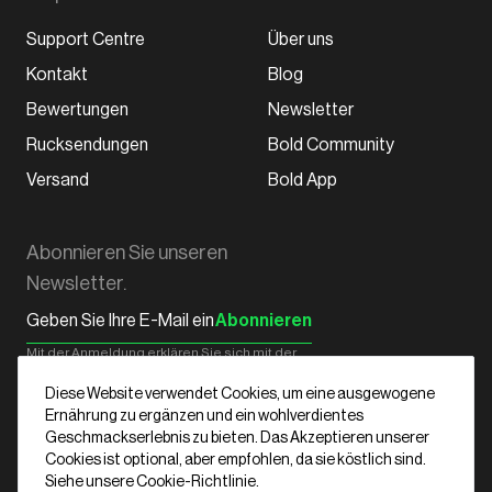
Support Centre
Über uns
Kontakt
Blog
Bewertungen
Newsletter
Rucksendungen
Bold Community
Versand
Bold App
Abonnieren Sie unseren
Newsletter.
Abonnieren
Mit der Anmeldung erklären Sie sich mit der
Datenschutzerklärung
von Bold
einverstanden.
Diese Website verwendet Cookies, um eine ausgewogene
Ernährung zu ergänzen und ein wohlverdientes
Geschmackserlebnis zu bieten. Das Akzeptieren unserer
Cookies ist optional, aber empfohlen, da sie köstlich sind.
Deutsch
Siehe unsere Cookie-Richtlinie.