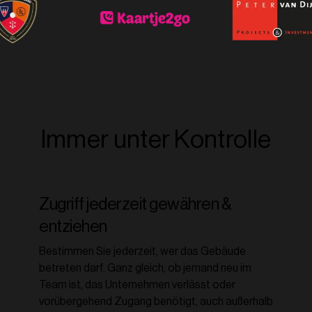
Immer unter Kontrolle
Zugriff jederzeit gewähren &
entziehen
Bestimmen Sie jederzeit, wer das Gebäude
betreten darf. Ganz gleich, ob jemand neu im
Team ist, das Unternehmen verlässt oder
vorübergehend Zugang benötigt, auch außerhalb