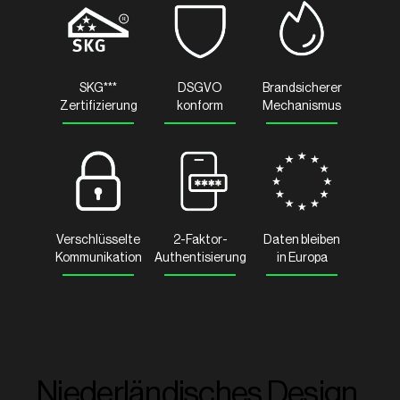
SKG***
DSGVO
Brandsicherer
Zertifizierung
konform
Mechanismus
Verschlüsselte
2-Faktor-
Daten bleiben
Kommunikation
Authentisierung
in Europa
Niederländisches Design,