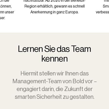
ch die
nachrüstbar. Ab 2020 in der Benelux-
mi
können,
Region erhältlich, gewann es schnell
Sma
nn unser
Anerkennung in ganz Europa.
verbess
er.
Lernen Sie das Team
kennen
Hiermit stellen wir Ihnen das
Management-Team von Bold vor –
engagiert darin, die Zukunft der
smarten Sicherheit zu gestalten.