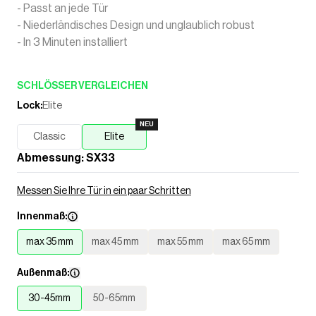
- Passt an jede Tür
- Niederländisches Design und unglaublich robust
- In 3 Minuten installiert
SCHLÖSSER VERGLEICHEN
Lock
:
Elite
NEU
Classic
Elite
Abmessung
: SX
3
3
Messen Sie Ihre Tür in ein paar Schritten
Innenmaß:
max 35 mm
max 45 mm
max 55 mm
max 65 mm
Außenmaß:
30-45mm
50-65mm