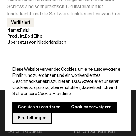
Schloss sind sehr praktisch. Die Installation ist
kinderleicht, und die Software funktioniert einwandfrei.
Verifiziert
Name
:
Ralph
Produkt
:
Bold Elite
Übersetzt von
:
Niederländisch
Mehr laden
Diese Website verwendet Cookies, um eine ausgewogene
Ernährung zu ergänzen und ein wohlverdientes
Geschmackserlebnis zu bieten. Das Akzeptieren unserer
Cookies ist optional, aber empfohlen, da sie köstlich sind.
Siehe unsere Cookie-Richtlinie.
Cookies akzeptieren
Cookies verweigern
Einstellungen
Bold Produkte
Für Unternehmen