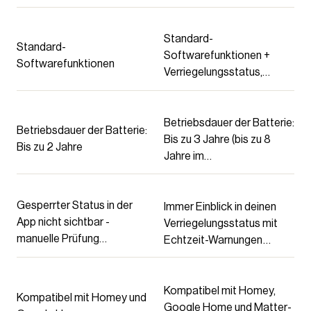
Standard-
Standard-
Softwarefunktionen +
Softwarefunktionen
Verriegelungsstatus,
Button Auto Disable,
Energiesparmodus und
mehr
Betriebsdauer der Batterie:
Betriebsdauer der Batterie:
Bis zu 3 Jahre (bis zu 8
Bis zu 2 Jahre
Jahre im
Energiesparmodus)
Gesperrter Status in der
Immer Einblick in deinen
App nicht sichtbar -
Verriegelungsstatus mit
manuelle Prüfung
Echtzeit-Warnungen
erforderlich
(Manipulationsalarm,
Abgangserinnerung,
Nachterinnerung) bei
Kompatibel mit Homey,
Kompatibel mit Homey und
Verbindung mit dem Bold
Google Home und Matter-