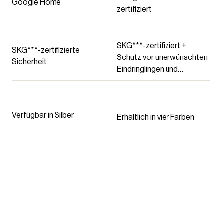
Google Home
Connect
zertifiziert
SKG***-zertifiziert +
SKG***-zertifizierte
Schutz vor unerwünschten
Sicherheit
Eindringlingen und
automatische
Tastensperre für mehr
Sicherheit
Verfügbar in Silber
Erhältlich in vier Farben