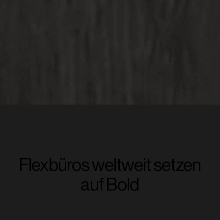
Flexbüros weltweit setzen
auf Bold