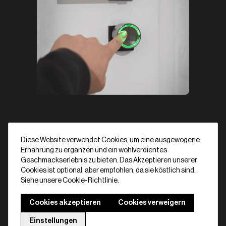
Diese Website verwendet Cookies, um eine ausgewogene
Jetzt kaufen
Planen Sie eine demo
Ernährung zu ergänzen und ein wohlverdientes
Geschmackserlebnis zu bieten. Das Akzeptieren unserer
Cookies ist optional, aber empfohlen, da sie köstlich sind.
Siehe unsere Cookie-Richtlinie.
Cookies akzeptieren
Cookies verweigern
Neugierig, was Bold Pro für
Einstellungen