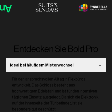
Entdecken Sie Bold Pro
Ideal bei häufigem Mieterwechsel
Für den anspruchsvollen Alltag in Flexbüros
entwickelt. Das Schloss besteht aus
hochwertigem Edelstahl und ist für den intensiven
täglichen Einsatz ausgelegt. Da sich die Elektronik
auf der Innenseite der Tür befindet, ist sie
besonders gut geschützt.