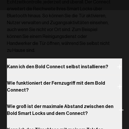
Echtzeitkontrolle, jederzeit und überall. Der Connect
erweitert die Reichweite Ihres Smart Locks über
Bluetooth hinaus. So können Sie die Tür aktivieren,
Nutzer verwalten und Zugangsaktivitäten einsehen,
auch wenn Sie nicht vor Ort sind. Zum Beispiel
können Sie einem Reinigungsdienst oder
Handwerker die Tür öffnen, während Sie selbst nicht
zu Hause sind.
Kann ich den Bold Connect selbst installieren?
Wie funktioniert der Fernzugriff mit dem Bold
Connect?
Wie groß ist der maximale Abstand zwischen den
Bold Smart Locks und dem Connect?