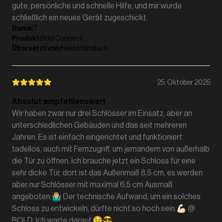
gute, persönliche und schnelle Hilfe, und mir wurde
schließlich ein neues Gerät zugeschickt.
Name
:
T
Produkt
:
Bold Connect
Übersetzt von
:
Niederländisch
25. Oktober 2025
Absolut empfehlenswert
Wir haben zwar nur drei Schlösser im Einsatz, aber an
unterschiedlichen Gebäuden und das seit mehreren
Jahren. Es ist einfach eingerichtet und funktioniert
tadellos, auch mit Fernzugriff, um jemandem von außerhalb
die Tür zu öffnen. Ich brauche jetzt ein Schloss für eine
sehr dicke Tür, dort ist das Außenmaß 8,5 cm, es werden
aber nur Schlösser mit maximal 6,5 cm Ausmaß
angeboten.🤷🏼‍♂️ Der technische Aufwand, um ein solches
Schloss zu entwickeln, dürfte nicht so hoch sein.💪🏻 @
BOLD: Ich warte darauf.😉😎