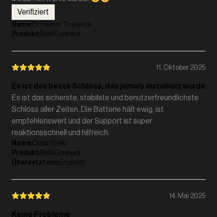
Verifiziert
Name
:
Dr. Heiner Thedieck
Produkt
:
Bold Connect
11. Oktober 2025
Es ist das beste Schloss, das jemals installiert wurde
Es ist das sicherste, stabilste und benutzerfreundlichste
Schloss aller Zeiten. Die Batterie hält ewig, ist
empfehlenswert und der Support ist super
reaktionsschnell und hilfreich.
Name
:
Omar El Hkr
Produkt
:
Bold Connect
Übersetzt von
:
Englisch
14. Mai 2025
Keine Probleme