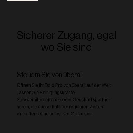
Sicherer Zugang, egal
wo Sie sind
Steuern Sie von überall
Öffnen Sie Ihr Bold Pro von überall auf der Welt.
Lassen Sie Reinigungskräfte,
Servicemitarbeitende oder Geschäftspartner
herein, die ausserhalb der regulären Zeiten
eintreffen, ohne selbst vor Ort zu sein.