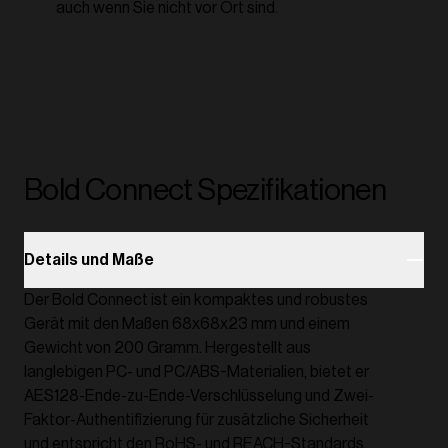
auch wenn Sie nicht vor Ort sind.
Bold Connect Spezifikationen
Details und Maße
Der Bold Connect ist ein kompaktes und robustes
Gerät mit den Maßen 68x68x23 mm und einem
Gewicht von 200 Gramm. Hergestellt aus
langlebigen PC- und PC/ABS-Materialien, bietet er
AES128-Ende-zu-Ende-Verschlüsselung und Zwei-
Faktor-Authentifizierung für zusätzliche Sicherheit
und entspricht den RoHS- und REACH-Standards.