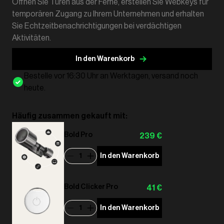
Öffnen Sie Türen aus der Ferne, erstellen Sie Webkeys für
temporären Zugang zu Ihrem Unternehmen und erhalten
Sie Echtzeitbenachrichtigungen bei verdächtigen
Aktivitäten.
In den Warenkorb
Bestelle vor 16:30 Uhr an Werktagen, versand noch
heute.
Häufig zusammen gekauft mit:
Bold Pro
239 €
1
In den Warenkorb
Bold Clicker Pro
41 €
1
In den Warenkorb