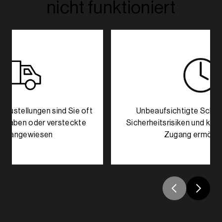
nicht funktioniert
d Zustellungen sind Sie oft
Unbeaufsichtigte Schlü
ergaben oder versteckte
Sicherheitsrisiken und kö
sel angewiesen
Zugang ermögli