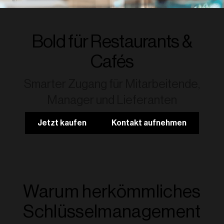
Bold für Restaurants &
Cafés
Smarter Zugang für Mitarbeitende,
Manager und Lieferanten
Jetzt kaufen
Kontakt aufnehmen
Warum herkömmliches
Schlüsselmanagement