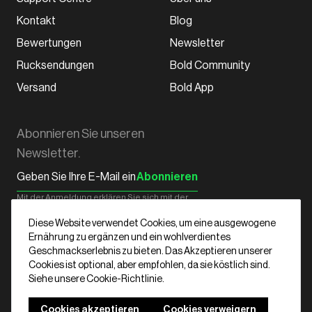
Kontakt
Blog
Bewertungen
Newsletter
Rucksendungen
Bold Community
Versand
Bold App
Abonnieren Sie unseren
Newsletter.
Abonnieren
Mit der Anmeldung erklären Sie sich mit der
Datenschutzerklärung
von Bold
einverstanden.
Diese Website verwendet Cookies, um eine ausgewogene
Ernährung zu ergänzen und ein wohlverdientes
Geschmackserlebnis zu bieten. Das Akzeptieren unserer
Cookies ist optional, aber empfohlen, da sie köstlich sind.
Deutsch
Siehe unsere Cookie-Richtlinie.
Geschäftsbedingungen
Cookies Erklärung
Datenschutz Erklärung
Cookies akzeptieren
Cookies verweigern