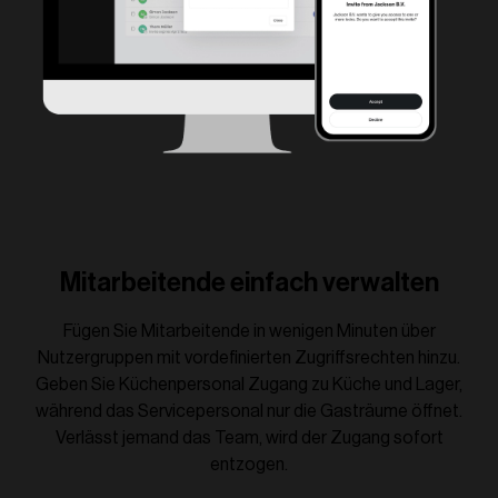
Mitarbeitende einfach verwalten
Fügen Sie Mitarbeitende in wenigen Minuten über
Nutzergruppen mit vordefinierten Zugriffsrechten hinzu.
Geben Sie Küchenpersonal Zugang zu Küche und Lager,
während das Servicepersonal nur die Gasträume öffnet.
Verlässt jemand das Team, wird der Zugang sofort
entzogen.