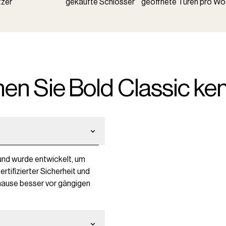
tzer
gekaufte Schlösser
geöffnete Türen pro W
nen Sie Bold Classic ke
und wurde entwickelt, um
rtifizierter Sicherheit und
uhause besser vor gängigen