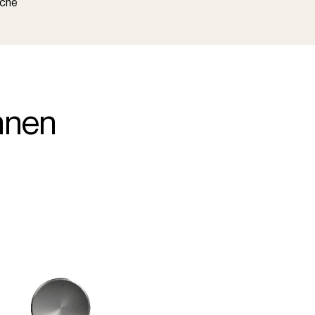
oche
nnen