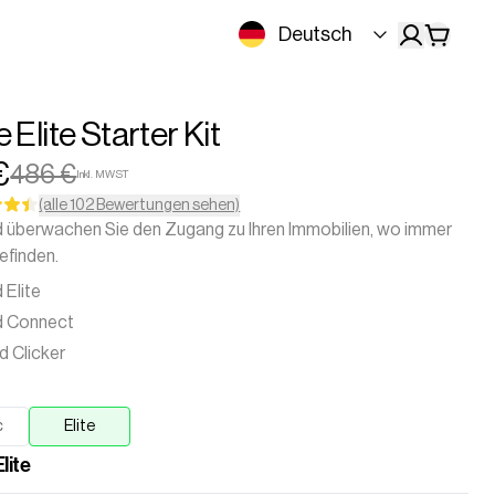
Deutsch
Elite Starter Kit
€
486 €
Inkl. MWST
(alle 102 Bewertungen sehen)
d überwachen Sie den Zugang zu Ihren Immobilien, wo immer
befinden.
 Elite
ld Connect
d Clicker
c
Elite
lite