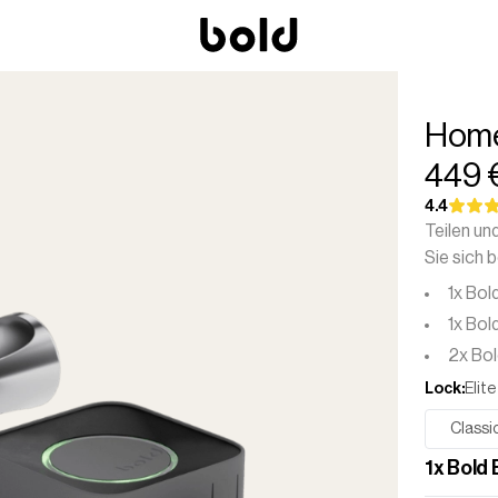
Home 
449 
4.4
Teilen un
Sie sich 
1x Bold
1x Bo
2x Bol
Lock
:
Elite
Classi
1
x
Bold E