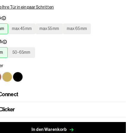
 Ihre Tür in ein paar Schritten
:
mm
max 45 mm
max 55 mm
max 65 mm
ß:
mm
50-65mm
ber
Connect
Clicker
In den Warenkorb