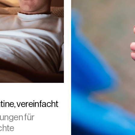
tine, vereinfacht
ungen für
chte