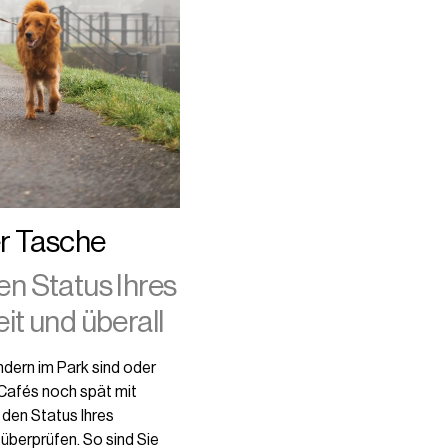
er Tasche
en Status Ihres
it und überall
indern im Park sind oder
 Cafés noch spät mit
 den Status Ihres
überprüfen. So sind Sie