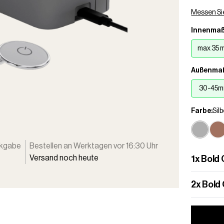
Messen Sie
Innenmaß
max 35 
Außenma
30-45
Farbe:
Sil
ckgabe
Bestellen an Werktagen vor 16:30 Uhr
Versand noch heute
1
x
Bold 
2
x
Bold 