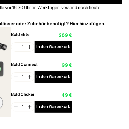
lle vor 16:30 Uhr an Werktagen, versand noch heute.
lösser oder Zubehör benötigt? Hier hinzufügen.
Bold Elite
289 €
1
In den Warenkorb
Bold Connect
99 €
1
In den Warenkorb
Bold Clicker
49 €
1
In den Warenkorb