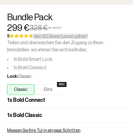
Bundle Pack
299 €
328 €
Inkl. MWST
5
(alle 160 Bewertungen sehen)
Teilen und überwachen Sie den Zugang zu Ihren
Immobilien, wo immer Sie sich befinden.
1x Bold Smart Lock
1x Bold Connect
Lock
:
Classic
NEU
Classic
Elite
1
x
Bold Connect
1
x
Bold Classic
Messen Sie Ihre Tür in ein paar Schritten