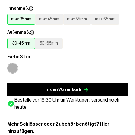
Innenmaß:
max 35 mm
max 45 mm
max 55 mm
max 65 mm
Außenmaß:
30-45mm
50-65mm
Farbe:
Silber
In den Warenkorb
Bestelle vor 16:30 Uhr an Werktagen, versand noch
heute.
Mehr Schlösser oder Zubehör benötigt? Hier
hinzufügen.