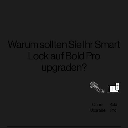
Warum sollten Sie Ihr Smart
Lock auf Bold Pro
upgraden?
Ohne
Bold
Upgrade
Pro