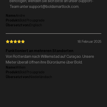
benötigen, wenden Sie sich bitte an unser Support-
Team unter support@boldsmartlock.com.
Name
:
Andre
Produkt
:
Bold Pro upgrade
Übersetzt von
:
Englisch
18. Februar 2025
Funktioniert an mehreren Standorten
Von Rotterdam nach Willemstad auf Curaçao. Unsere
Mieter überall öffnen ihre Büroräume über Bold.
Name
:
Willem
Produkt
:
Bold Pro upgrade
Übersetzt von
:
Niederländisch