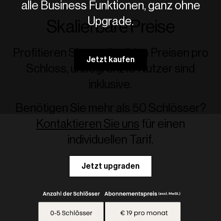
alle Business Funktionen, ganz ohne
Upgrade.
Skalierbare Preise
Profitieren Sie von flexiblen Preisen pro
Jetzt kaufen
Schloss, unbegrenzte Nutzer sind
inklusive.
Benötigen Sie mehr als 50 Schlösser?
Kontaktieren Sie uns
für einen
individuellen Tarif.
Jetzt upgraden