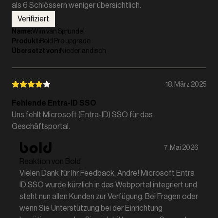
als 6 Schlössern weniger übersichtlich.
Verifiziert
Name
:
Wim van Sprundel
Produkt
:
Bold Pro upgrade
Übersetzt von
:
Niederländisch
18. März 2025
Fehlende Entra-ID SSO
Uns fehlt Microsoft (Entra-ID) SSO für das
Geschäftsportal.
7. Mai 2026
Reaktion von Bold
Vielen Dank für Ihr Feedback, Andre! Microsoft Entra
ID SSO wurde kürzlich in das Webportal integriert und
steht nun allen Kunden zur Verfügung. Bei Fragen oder
wenn Sie Unterstützung bei der Einrichtung