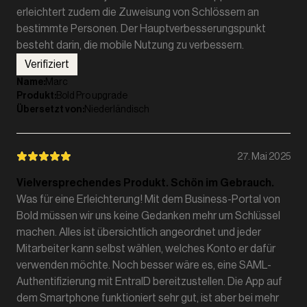
erleichtert zudem die Zuweisung von Schlössern an
bestimmte Personen. Der Hauptverbesserungspunkt
besteht darin, die mobile Nutzung zu verbessern.
Verifiziert
Name
:
Marc
Produkt
:
Bold Pro upgrade
Übersetzt von
:
Niederländisch
27. Mai 2025
Vielversprechendes Produkt. Schön im Gebrauch.
Was für eine Erleichterung! Mit dem Business-Portal von
Bold müssen wir uns keine Gedanken mehr um Schlüssel
machen. Alles ist übersichtlich angeordnet und jeder
Mitarbeiter kann selbst wählen, welches Konto er dafür
verwenden möchte. Noch besser wäre es, eine SAML-
Authentifizierung mit EntraID bereitzustellen. Die App auf
dem Smartphone funktioniert sehr gut, ist aber bei mehr