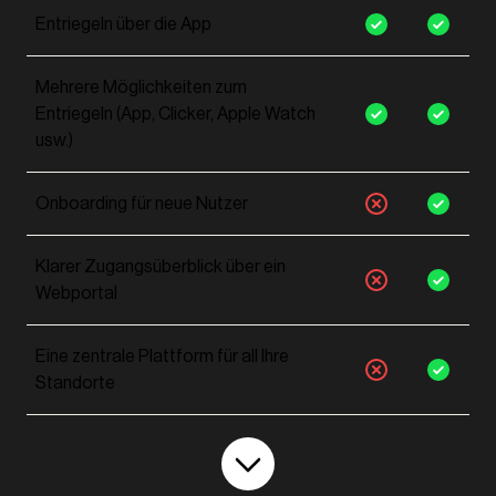
Entriegeln über die App
Mehrere Möglichkeiten zum
Entriegeln (App, Clicker, Apple Watch
usw.)
Onboarding für neue Nutzer
Klarer Zugangsüberblick über ein
Webportal
Eine zentrale Plattform für all Ihre
Standorte
Zugang für Dienste oder Besuche
planen