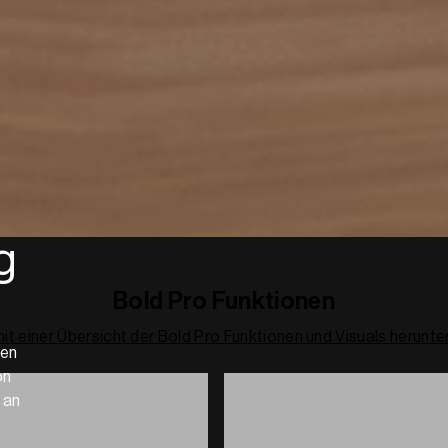
g
Bold Pro Funktionen
it einer Übersicht der Bold Pro Funktionen und Visuals herunte
men
on
 an