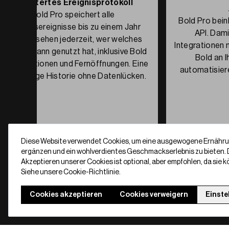
Erweitertes Ereignisprotokoll
Bold Pro speichert alle
Bold Pro bein
Zugangsereignisse bis zu einem Jahr
API. Dami
lang. Sie sehen jederzeit, wer welches
Integrationen 
Schloss wann genutzt hat, inklusive Bold
Bold an 
Clicker Aktionen und Fernöffnungen. Eine
automatisiere
vollständige Historie ohne Datenlücken.
Diese Website verwendet Cookies, um eine ausgewogene Ernähru
ergänzen und ein wohlverdientes Geschmackserlebnis zu bieten.
Akzeptieren unserer Cookies ist optional, aber empfohlen, da sie kö
Siehe unsere Cookie-Richtlinie.
Cookies akzeptieren
Cookies verweigern
Einste