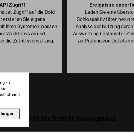
API Zugriff
Ereignisse exporti
haltet Zugriff auf die Bold
Laden Sie eine Übersich
t erstellen Sie eigene
Schlossaktivitäten herunter
mit Ihren Systemen, passen
Analyse der Nutzung durch
Ihre Workflows an und
Auswertung bestimmter Zei
n die Zutrittsverwaltung.
zur Prüfung von Details bei
ng zu
 Das
stlich sind.
llungen
Schritt für Schritt Videoguides