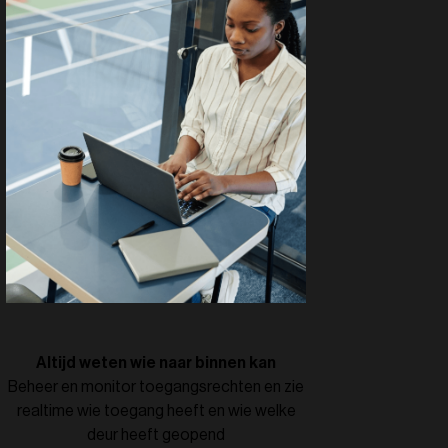
Altijd weten wie naar binnen kan
Beheer en monitor toegangsrechten en zie
realtime wie toegang heeft en wie welke
deur heeft geopend