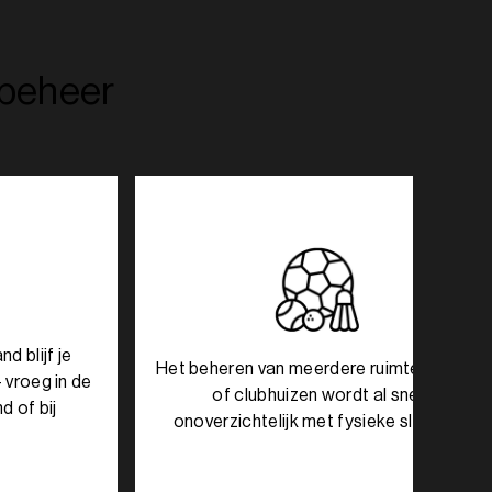
lbeheer
d blijf je
Het beheren van meerdere ruimtes, zalen
- vroeg in de
of clubhuizen wordt al snel
d of bij
onoverzichtelijk met fysieke sleutels