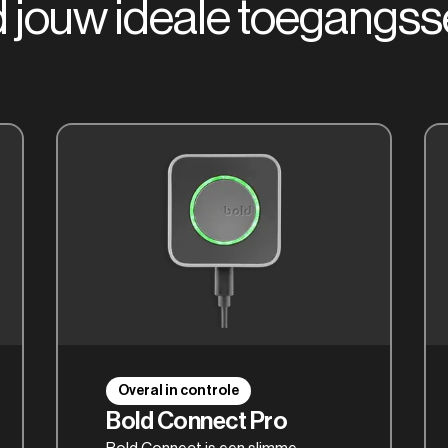
 jouw ideale toegangs
Overal in controle
Bold Connect Pro