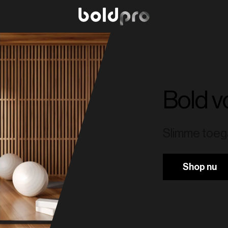
Bold v
Slimme toega
Shop nu