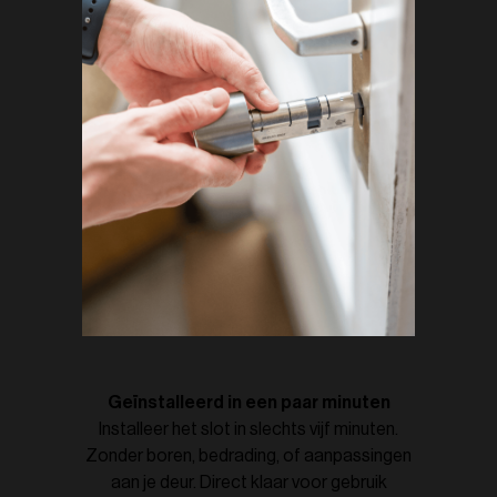
Geïnstalleerd in een paar minuten
Installeer het slot in slechts vijf minuten.
Zonder boren, bedrading, of aanpassingen
aan je deur. Direct klaar voor gebruik