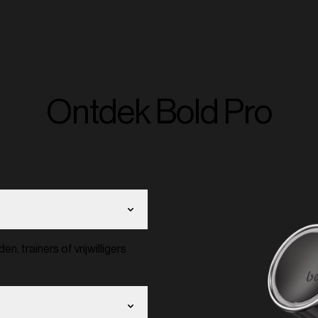
Ontdek Bold Pro
n, trainers of vrijwilligers