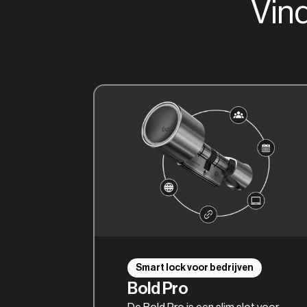
Vind
Smart lock voor bedrijven
Bold Pro