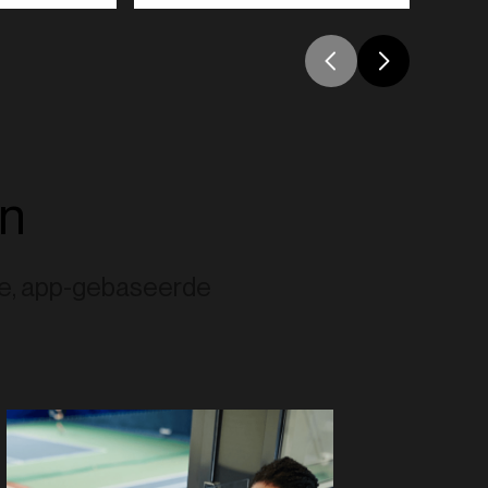
en
ige, app-gebaseerde