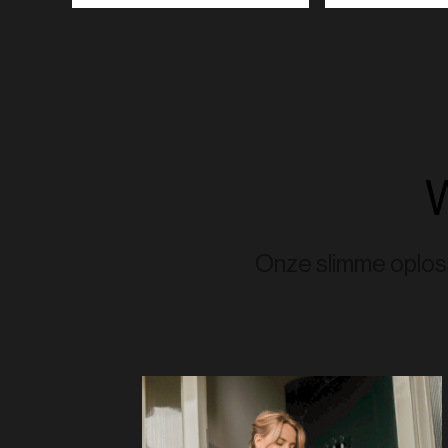
W
Onze slimme oploss