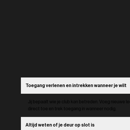
Toegang verlenen en intrekken wanneer je wilt
Jij bepaalt wie je club kan betreden. Voeg nieuwe lede
direct toe en trek toegang in wanneer nodig.
Altijd weten of je deur op slot is