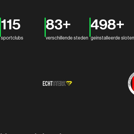
115
83+
498+
sportclubs
verschillende steden
geïnstalleerde slote