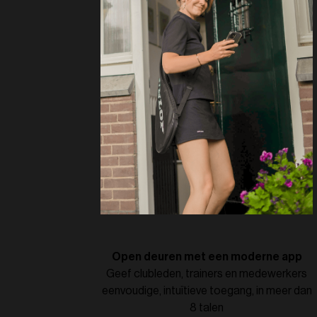
Open deuren met een moderne app
Geef clubleden, trainers en medewerkers
eenvoudige, intuïtieve toegang, in meer dan
8 talen