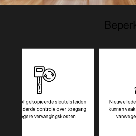
Beperk
Verloren of gekopieerde sleutels leiden
Nieuwe leden,
tot verminderde controle over toegang
kunnen vaak
en hogere vervangingskosten
vanwege 