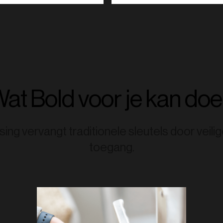
at Bold voor je kan do
ing vervangt traditionele sleutels door veil
toegang.