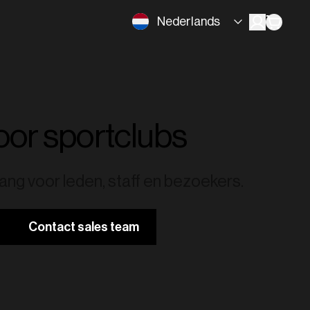
Nederlands
oor sportclubs
ng voor leden, staff en bezoekers.
Contact sales team