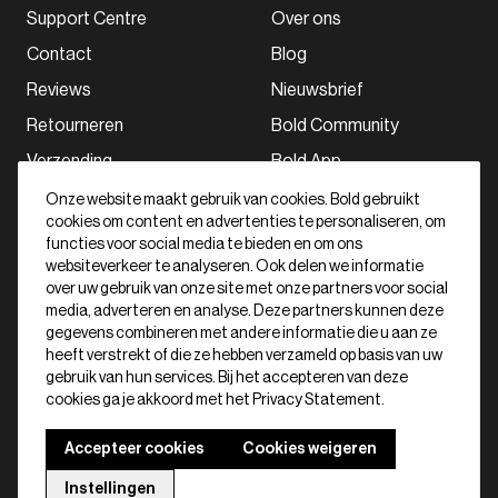
Support Centre
Over ons
Contact
Blog
Reviews
Nieuwsbrief
Retourneren
Bold Community
Verzending
Bold App
Onze website maakt gebruik van cookies. Bold gebruikt
cookies om content en advertenties te personaliseren, om
Schrijf je in voor onze nieuwsbrief
functies voor social media te bieden en om ons
websiteverkeer te analyseren. Ook delen we informatie
Abonneer
over uw gebruik van onze site met onze partners voor social
Door inschrijven, ga ik akkoord met het
beleid
media, adverteren en analyse. Deze partners kunnen deze
voor de bescherming van gegevens
.
gegevens combineren met andere informatie die u aan ze
heeft verstrekt of die ze hebben verzameld op basis van uw
gebruik van hun services. Bij het accepteren van deze
Nederlands
cookies ga je akkoord met het Privacy Statement.
Algemene voorwaarden
Cookie statement
Privacy statement
Accepteer cookies
Cookies weigeren
Declaration of confirmity
Impressum
Cookies
Instellingen