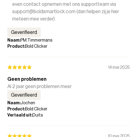
even contact opnemen met ons supportteam via
support@boldsmartlock.com (dan helpen zij je hier
meteen mee verder).
Geverifieerd
Naam
:
PM.Timmermans
Product
:
Bold Clicker
14 mei 2025
Geen problemen
Al 2 jaar geen problemen meer
Geverifieerd
Naam
:
Jochen
Product
:
Bold Clicker
Vertaald uit
:
Duits
10 mei 2025