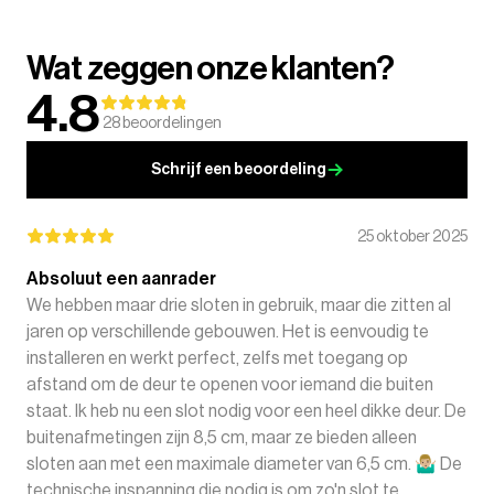
Wat zeggen onze klanten?
4.8
28
beoordelingen
Schrijf een beoordeling
25 oktober 2025
Absoluut een aanrader
We hebben maar drie sloten in gebruik, maar die zitten al
jaren op verschillende gebouwen. Het is eenvoudig te
installeren en werkt perfect, zelfs met toegang op
afstand om de deur te openen voor iemand die buiten
staat. Ik heb nu een slot nodig voor een heel dikke deur. De
buitenafmetingen zijn 8,5 cm, maar ze bieden alleen
sloten aan met een maximale diameter van 6,5 cm. 🤷🏼‍♂️ De
technische inspanning die nodig is om zo'n slot te