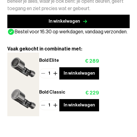
beheer je alles, waar je ook bent: je opent deuren, geeft
toegang en ziet precies wat er gebeurt.
In winkelwagen
Bestel voor 16.30 op werkdagen, vandaag verzonden.
Vaak gekocht in combinatie met:
Bold Elite
€ 289
1
In winkelwagen
Bold Classic
€ 229
1
In winkelwagen