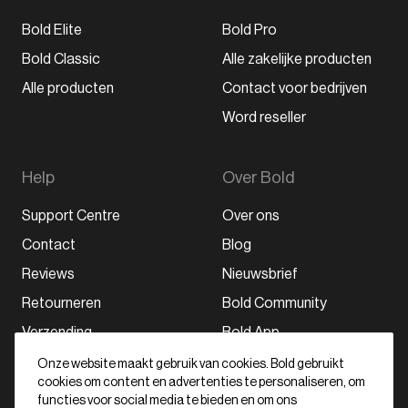
Bold Elite
Bold Pro
Bold Classic
Alle zakelijke producten
Alle producten
Contact voor bedrijven
Word reseller
Help
Over Bold
Support Centre
Over ons
Contact
Blog
Reviews
Nieuwsbrief
Retourneren
Bold Community
Verzending
Bold App
Onze website maakt gebruik van cookies. Bold gebruikt
cookies om content en advertenties te personaliseren, om
Schrijf je in voor onze nieuwsbrief
functies voor social media te bieden en om ons