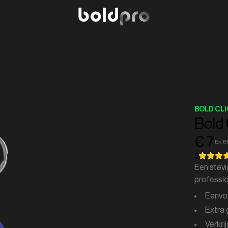
BOLD CL
Bold 
€ 7
Ex. 
5
Een stevi
professio
Eenvou
Extra 
Verkri