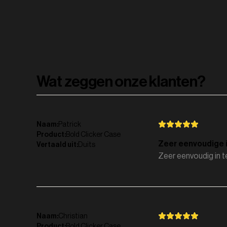
Wat zeggen onze klanten?
Naam
:
Patrick
Product
:
Bold Clicker Case
Zeer eenvoudige i
Vertaald uit
:
Duits
Zeer eenvoudig in t
Naam
:
Christian
Product
:
Bold Clicker Case