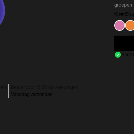
groepen
Kleur:
Bla
Beste
ren
Bestel voor 16:30 op werkdagen
Vandaag verzonden