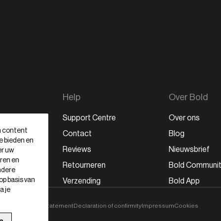
Help
Over Bold
Support Centre
Over ons
m content
ten
Contact
Blog
te bieden en
en
Reviews
Nieuwsbrief
er uw
eren en
Retourneren
Bold Communi
ndere
op basis van
Verzending
Bold App
a je
tatement
Privacy statement
Declaration of confirmity
Impressum
Cookies