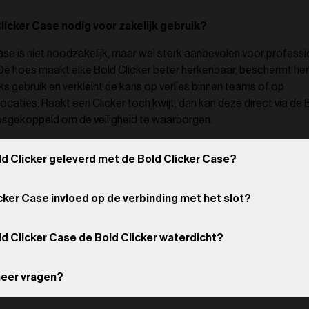
Clicker Case nodig voor zakelijk gebruik?
ase is niet noodzakelijk, maar wel sterk aanbevolen voor profess
e hoes maakt elke Bold Clicker beter herkenbaar, beschermt h
jks gebruik en verkleint de kans op verlies binnen teams of op
locaties. Raakt een Clicker toch kwijt, dan kan deze direct via de 
sgekoppeld om de veiligheid te waarborgen.
d Clicker geleverd met de Bold Clicker Case?
cker Case invloed op de verbinding met het slot?
d Clicker Case de Bold Clicker waterdicht?
meer vragen?