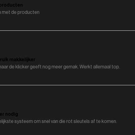
producten
en met de producten
ruik makkelijker
maar de klicker geeft nog meer gemak. Werkt allemaal top.
er nodig
ijkste systeem om snel van die rot sleutels af te komen.