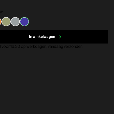
uw
In winkelwagen
l voor 16.30 op werkdagen, vandaag verzonden.