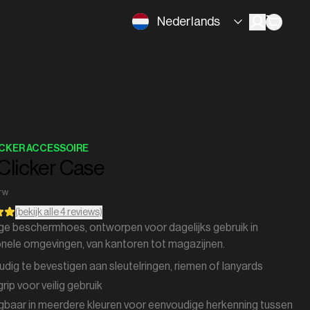
Nederlands
ICKER ACCESSOIRE
Clicker Case
BTW
(bekijk alle 4 reviews)
ge beschermhoes, ontworpen voor dagelijks gebruik in
nele omgevingen, van kantoren tot magazijnen.
dig te bevestigen aan sleutelringen, riemen of lanyards
grip voor veilig gebruik
jgbaar in meerdere kleuren voor eenvoudige herkenning tussen