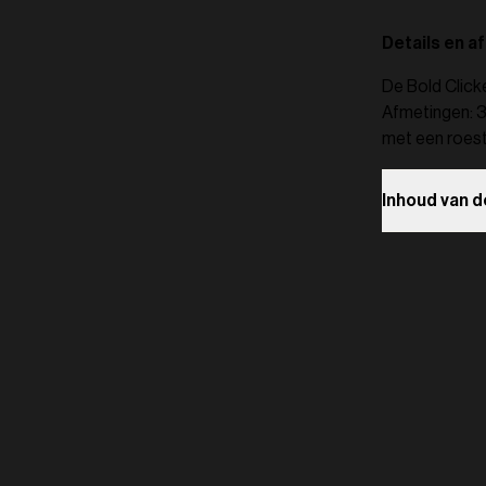
Details en a
De Bold Clicke
Afmetingen: 3
met een roestv
Inhoud van d