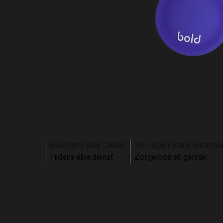
Bescherm elke Clicker
30-dagen gratis retourne
Tijdens elke dienst
Zorgeloos en gemak