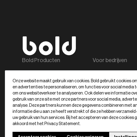
Bold Producten
Voor bedrijven
Bold Elite
Bold Pro
Onze website maakt gebruik van cookies. Bold gebruikt cookies o
Bold Classic
Alle zakelijke produc
en advertenties te personaliseren, om functies voor social media 
Alle producten
Contact voor bedrijv
om ons websiteverkeer te analyseren. Ook delen we informatie ov
gebruik van onze site met onze partners voor social media, advert
Word reseller
analyse. Deze partners kunnen deze gegevens combineren met a
informatie die u aan ze heeft verstrekt of die ze hebben verzameld 
uw gebruik van hun services. Bij het accepteren van deze cookies g
akkoord met het Privacy Statement.
Nederlands
Algemene voorwaarden
Cookie s