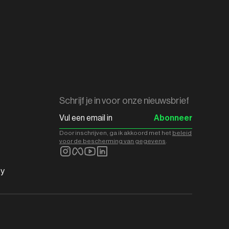
Schrijf je in voor onze nieuwsbrief
Abonneer
Door inschrijven, ga ik akkoord met het
beleid
voor de bescherming van gegevens
.
ty