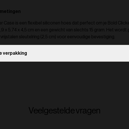
fmetingen
r Case is een flexibel siliconen hoes dat perfect om je Bold Clicke
,9 x 5,74 x 4,5 cm en een gewicht van slechts 15 gram. Het wordt 
rijstalen sleutelring (2,5 cm) voor eenvoudige bevestiging.
e verpakking
Veelgestelde vragen