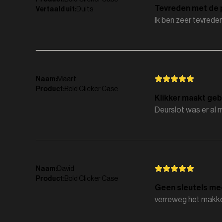
Tevreden met de 
Vertaald uit
:
Duits
Ik ben zeer tevred
Naam
:
Maart
Product
:
Bold Clicker Case
Klikker maakt geb
Deurslot was er al 
Naam
:
David
Product
:
Bold Clicker Case
Geen sleutels me
verreweg het makkel