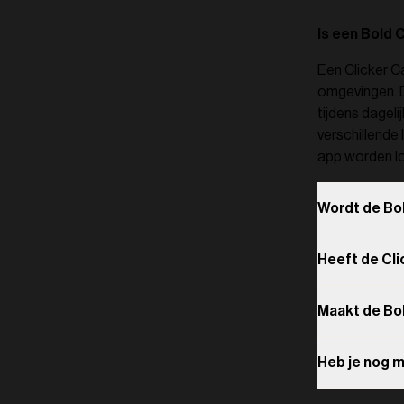
Is een Bold 
Een Clicker C
omgevingen. D
tijdens dageli
verschillende 
app worden lo
Wordt de Bol
Heeft de Cli
Maakt de Bol
Heb je nog 