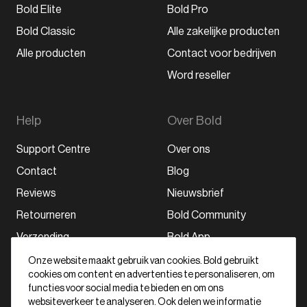
Bold Elite
Bold Pro
Bold Classic
Alle zakelijke producten
Alle producten
Contact voor bedrijven
Word reseller
Help
Over Bold
Support Centre
Over ons
Contact
Blog
Reviews
Nieuwsbrief
Retourneren
Bold Community
Verzending
Bold App
Onze website maakt gebruik van cookies. Bold gebruikt
cookies om content en advertenties te personaliseren, om
Schrijf je in voor onze nieuwsbrief
functies voor social media te bieden en om ons
websiteverkeer te analyseren. Ook delen we informatie
Abonneer