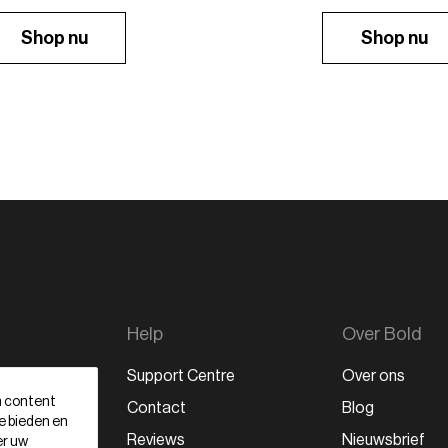
Shop nu
Shop nu
Help
Over Bold
Support Centre
Over ons
m content
ten
Contact
Blog
te bieden en
en
Reviews
Nieuwsbrief
er uw