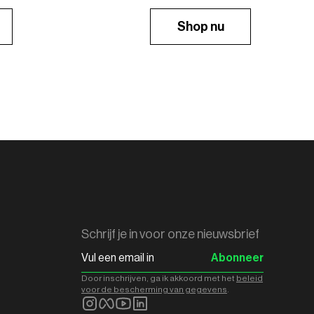
Shop nu
Schrijf je in voor onze nieuwsbrief
Abonneer
Door inschrijven, ga ik akkoord met het
beleid
voor de bescherming van gegevens
.