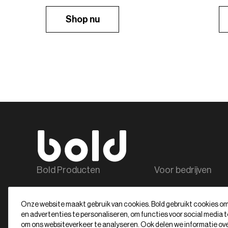
Shop nu
Bold Producten
Voor bedrijven
Bold Elite
Bold Pro
Onze website maakt gebruik van cookies. Bold gebruikt cookies o
Bold Classic
Alle zakelijke produc
en advertenties te personaliseren, om functies voor social media 
Alle producten
Contact voor bedrijv
om ons websiteverkeer te analyseren. Ook delen we informatie ov