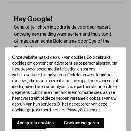
Hey Google!
Schakel je lichten in zodra je de voordeur nadert,
ontvang een melding wanneer iemand thuiskomt,
of maak een echte Bold entree door Eye of the
Tiger te laten spelen telkens als je binnenkomt.
Bold x Google Home
is hier! 🎉
Onze website maakt gebruik van cookies. Bold gebruikt
cookies om content en advertenties te personaliseren, om
We zijn super enthousiast om aan te kondigen dat
functies voor social media te bieden en om ons
websiteverkeer te analyseren. Ook delen we informatie
je jouw Bold Smart Lock nu kunt bedienen met
over uw gebruik van onze site met onze partners voor social
Google Assistant op Google Home-apparaten. Wil
media, adverteren en analyse. Deze partners kunnen deze
je deze functie inschakelen? Volg dan eenvoudig
gegevens combineren met andere informatie die u aan ze
de stappen in deze gids!
heeft verstrekt of die ze hebben verzameld op basis van uw
gebruik van hun services. Bij het accepteren van deze
cookies ga je akkoord met het Privacy Statement.
Snel en gemakkelijk in te stellen:
Zorg ervoor dat je Bold app is bijgewerkt naar de
Accepteer cookies
Cookies weigeren
laatste versie.