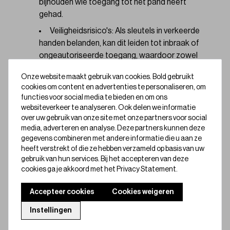
bijhouden wie toegang tot het pand heeft
gehad.
Veiligheidsrisico's: Als sleutels in verkeerde
handen belanden, kan dit leiden tot inbraak of
ongeautoriseerde toegang, waardoor zowel
de veiligheid van het pand als van de bewoners
Onze website maakt gebruik van cookies. Bold gebruikt
in gevaar kan komen.
cookies om content en advertenties te personaliseren, om
functies voor social media te bieden en om ons
Het beheer van sleutels kan veiliger, flexibeler en
websiteverkeer te analyseren. Ook delen we informatie
minder tijdrovend worden door oplossingen zoals
over uw gebruik van onze site met onze partners voor social
digitaal toegangsbeheer te gebruiken. Niet alleen jij
media, adverteren en analyse. Deze partners kunnen deze
als beheerder profiteert van deze slimme
gegevens combineren met andere informatie die u aan ze
heeft verstrekt of die ze hebben verzameld op basis van uw
toegangsoplossing, maar ook jouw medewerkers,
gebruik van hun services. Bij het accepteren van deze
huurders en dienstverleners.
cookies ga je akkoord met het Privacy Statement.
Accepteer cookies
Cookies weigeren
Instellingen