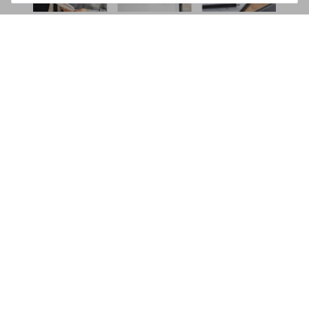
Innovatief verbeteren: de Bold
Smart Lock-oplossing voor
vastgoedbeheerders
Bold Smart Lock biedt de handigste, meest
professionele manier om toegangsbeheer te
vergemakkelijken. Het installeren van de
Bold
Smart Lock
kost slechts 5 minuten en zorgt ervoor
dat jouw vastgoed goed beveiligd is. Laat ons je
helpen en meer vertellen over hoe onze oplossing
jouw bedrijf kan helpen.
We houden het kort en bondig en vatten de
voordelen voor jou in 8 punten samen:
Digitaal sleutelbeheer