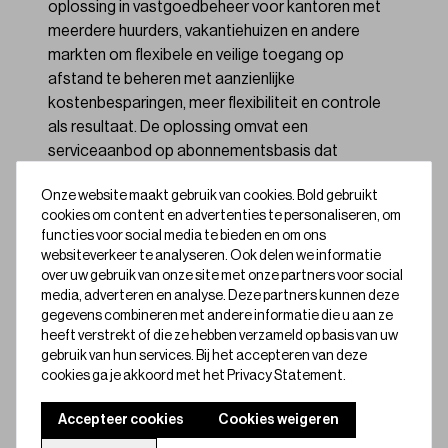
oplossing in vastgoedbeheer voor kantoren met
meerdere huurders, vakantiehuizen en andere
markten om flexibele en veilige toegang op
afstand te beheren met aanzienlijke
kostenbesparingen, meer flexibiliteit en controle
als resultaat. De oplossing omvat een
serviceaanbod op abonnementsbasis dat
uitgebreid digitaal sleutelbeheer mogelijk maakt.
Onze website maakt gebruik van cookies. Bold gebruikt
De kapitaalinjectie zal worden gebruikt voor het
cookies om content en advertenties te personaliseren, om
benutten van groeikansen en het stimuleren van
functies voor social media te bieden en om ons
voortdurende innovatie in de productlijn van Bold.
websiteverkeer te analyseren. Ook delen we informatie
De investering komt op een cruciaal moment, nu
over uw gebruik van onze site met onze partners voor social
Bold een gemeenschap van miljoenen tevreden
media, adverteren en analyse. Deze partners kunnen deze
gegevens combineren met andere informatie die u aan ze
gebruikers opbouwt en de toegang tot woon- en
heeft verstrekt of die ze hebben verzameld op basis van uw
commerciële ruimtes veiliger, comfortabeler en
gebruik van hun services. Bij het accepteren van deze
gemakkelijker maakt.
cookies ga je akkoord met het Privacy Statement.
"De lancering door ESquare Capital Partners van
Accepteer cookies
Cookies weigeren
hun tweede investeringsfonds, met een focus op