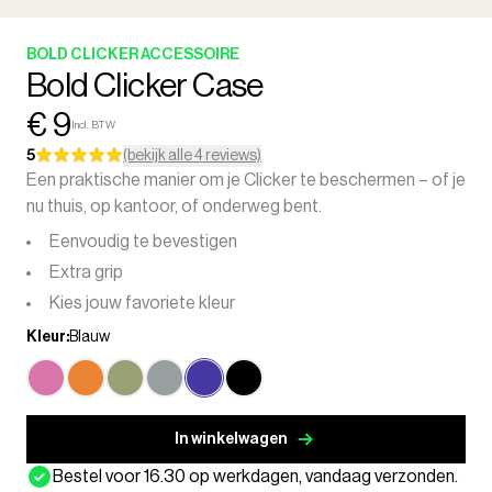
BOLD CLICKER ACCESSOIRE
Bold Clicker Case
€ 9
Incl. BTW
5
(bekijk alle 4 reviews)
Een praktische manier om je Clicker te beschermen – of je
nu thuis, op kantoor, of onderweg bent.
Eenvoudig te bevestigen
Extra grip
Kies jouw favoriete kleur
Kleur:
Blauw
In winkelwagen
Bestel voor 16.30 op werkdagen, vandaag verzonden.